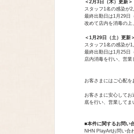
＜2月3日（木）更新＞
スタッフ1名の感染が
最終出勤日は1月29
改めて店内を消毒の上
＜1月29日（土）更新
スタッフ1名の感染が1
最終出勤日は1月25
店内消毒を行い、営業
お客さまにはご心配を
お客さまに安心してお
底を行い、営業してま
■本件に関するお問い
NHN PlayArtお問い