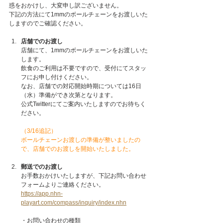
惑をおかけし、大変申し訳ございません。
下記の方法にて1mmのボールチェーンをお渡しいた
しますのでご確認ください。
店舗でのお渡し
店舗にて、1mmのボールチェーンをお渡しいた
します。
飲食のご利用は不要ですので、受付にてスタッ
フにお申し付けください。
なお、店舗での対応開始時期については16日
（水）準備ができ次第となります。
公式Twitterにてご案内いたしますのでお待ちく
ださい。
（3/16追記）
ボールチェーンお渡しの準備が整いましたの
で、店舗でのお渡しを開始いたしました。
郵送でのお渡し
お手数おかけいたしますが、下記お問い合わせ
フォームよりご連絡ください。
https://app.nhn-
playart.com/compass/inquiry/index.nhn
・お問い合わせの種類