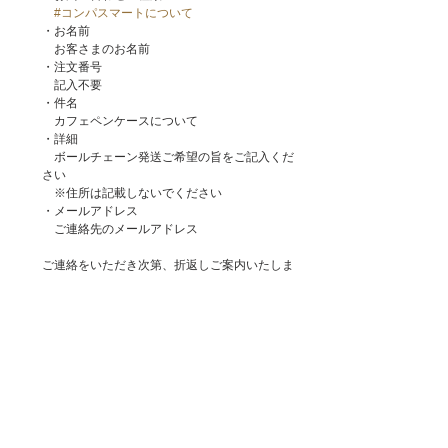
#コンパスマートについて
・お名前
　お客さまのお名前
・注文番号
　記入不要
・件名
　カフェペンケースについて
・詳細
　ボールチェーン発送ご希望の旨をご記入くだ
さい
　※住所は記載しないでください
・メールアドレス
　ご連絡先のメールアドレス
ご連絡をいただき次第、折返しご案内いたしま
す。
■現在販売中の商品と今後の販売について
上記不良により、一時的にカフェペンケース（全34
種）の販売を停止させていただいております。
販売再開は3月16日（水）頃を予定していますが、
準備ができ次第となりますので、再開の際には公式
Twitterにてお知らせいたします。
　（3/16追記）
　販売を再開いたしました