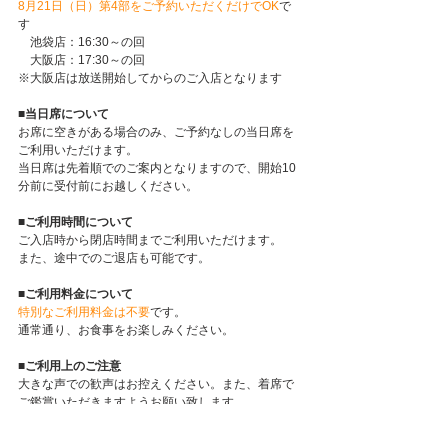
8月21日（日）第4部をご予約いただくだけでOK
で
す
　池袋店：16:30～の回
　大阪店：17:30～の回
※大阪店は放送開始してからのご入店となります
■当日席について
お席に空きがある場合のみ、ご予約なしの当日席を
ご利用いただけます。
当日席は先着順でのご案内となりますので、開始10
分前に受付前にお越しください。
■ご利用時間について
ご入店時から閉店時間までご利用いただけます。
また、途中でのご退店も可能です。
■ご利用料金について
特別なご利用料金は不要
です。
通常通り、お食事をお楽しみください。
■ご利用上のご注意
大きな声での歓声はお控えください。また、着席で
ご鑑賞いただきますようお願い致します。
物販のご案内など、放送中でもマイクでご案内する
場合がございますのでご了承ください。