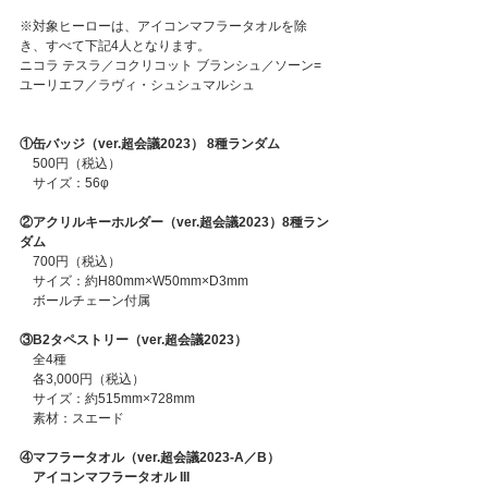
※対象ヒーローは、アイコンマフラータオルを除
き、すべて下記4人となります。
ニコラ テスラ／コクリコット ブランシュ／ソーン=
ユーリエフ／ラヴィ・シュシュマルシュ
①缶バッジ（ver.超会議2023） 8種ランダム
　500円（税込）
　サイズ：56φ
②アクリルキーホルダー（ver.超会議2023）8種ラン
ダム
　700円（税込）
　サイズ：約H80mm×W50mm×D3mm
　ボールチェーン付属
③B2タペストリー（ver.超会議2023）
　全4種
　各3,000円（税込）
　サイズ：約515mm×728mm
　素材：スエード
④マフラータオル（ver.超会議2023-A／B）
　アイコンマフラータオル III