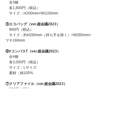
　全3種
　各1,800円（税込）
　サイズ：H200mm×W1100mm
⑤エコバッグ（ver.超会議2023）
　900円（税込）
　サイズ：約H280mm（持ち手を除く）×W280mm×
マチ160mm
⑥#コンパスT（ver.超会議2023）
　全4種
　各3,000円（税込）
　サイズ：Lサイズ
　素材：綿100%
⑦クリアファイル（ver.超会議2023）
　500円（税込）
　サイズ：A4
⑧アクリルスタンド（ver.超会議2023）
　全4種
　各1,500円（税込）
　サイズ：約H130mm×W100mm
　※ヒーローによってサイズが異なります。
　台座：約70×70mm