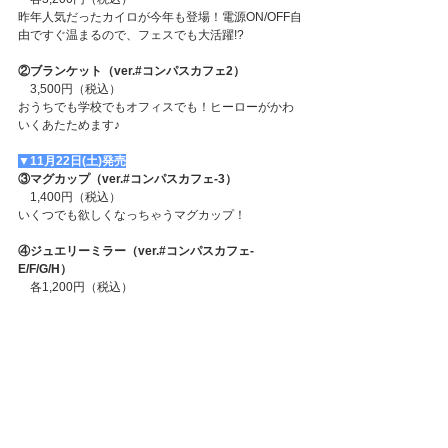
昨年人気だったカイロが今年も登場！電源ON/OFF自
由ですぐ温まるので、フェスでも大活躍!?
②ブランケット（ver.#コンパスカフェ2）
　3,500円（税込）
おうちでも学校でもオフィスでも！ヒーローがかわ
いくあたためます♪
▼11月22日(土)発売
③マグカップ（ver.#コンパスカフェ-3）
　1,400円（税込）
いくつでも欲しくなっちゃうマグカップ！
④ジュエリーミラー（ver.#コンパスカフェ-
E/F/G/H）
　各1,200円（税込）
カラー展開とヒーローが変わって新たに4種登場！キ
ラキラのミラーでテンションもアップ↑↑
※物販コーナーはカフェご利用の方のみご入場いた
だけます。
※今回ご購入可能個数に制限は設けませんが、予告
なく設定・変更する場合がございます。詳しくは店